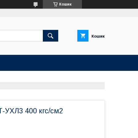
Кошик
Кошик
-УХЛ3 400 кгс/см2