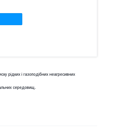
ку рідких і газоподібних неагресивних
вальних середовищ.