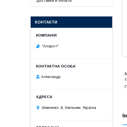
Доставка и оплата
КОНТАКТИ
"Аларо+"
Александр
с
П
Шевченко ,8, Хмільник, Україна
І