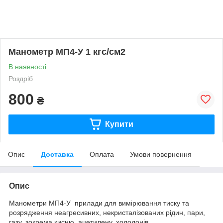
Манометр МП4-У 1 кгс/см2
В наявності
Роздріб
800
₴
Купити
Опис
Доставка
Оплата
Умови повернення
Опис
Манометри МП4-У прилади для вимірювання тиску та
розрядження неагресивних, некристалізованих рідин, пари,
газу, зокрема кисню, ацетилену, холодонів.