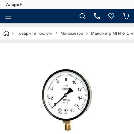
Аларо+
Товари та послуги
Манометри
Манометр МП4-У 1 кг