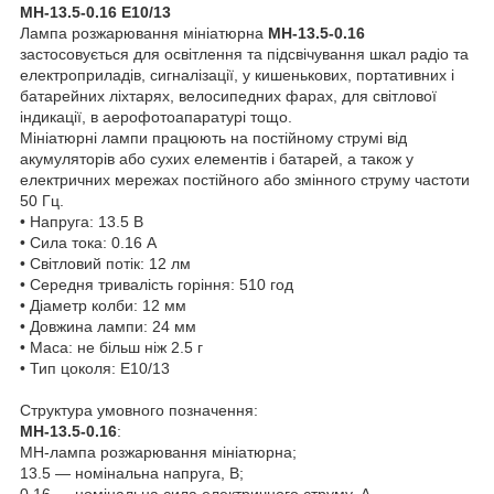
МН-13.5-0.16 Е10/13
Лампа розжарювання мініатюрна
МН-13.5-0.16
застосовується для освітлення та підсвічування шкал радіо та
електроприладів, сигналізації, у кишенькових, портативних і
батарейних ліхтарях, велосипедних фарах, для світлової
індикації, в аерофотоапаратурі тощо.
Мініатюрні лампи працюють на постійному струмі від
акумуляторів або сухих елементів і батарей, а також у
електричних мережах постійного або змінного струму частоти
50 Гц.
• Напруга: 13.5 В
• Сила тока: 0.16 А
• Світловий потік: 12 лм
• Середня тривалість горіння: 510 год
• Діаметр колби: 12 мм
• Довжина лампи: 24 мм
• Маса: не більш ніж 2.5 г
• Тип цоколя: E10/13
Структура умовного позначення:
МН-13.5-0.16
:
МН-лампа розжарювання мініатюрна;
13.5 — номінальна напруга, В;
0.16 — номінальна сила електричного струму, А