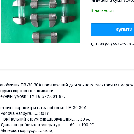
Мінімальна сума замов
В наявності
Купити
+380 (98) 994-72-30
апобіжник ПВ-30 30А призначений для захисту електричних мереж 
трумів короткого замикання.
ехнічні умови: ТУ 16-522.001-82.
ехнічні параметри на запобіжник ПВ-30 30А:
 Робоча напруга.......30 В;
 Номінальний струм спрацьовування...... 30 А;
 Діапазон робочих температур...... -60...+100 °C;
 Матеріал корпусу...... скло;