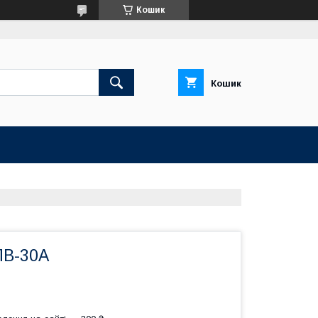
Кошик
Кошик
ПВ-30А