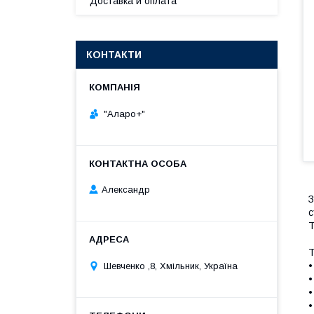
Доставка и оплата
КОНТАКТИ
"Аларо+"
Александр
З
с
Т
Т
•
Шевченко ,8, Хмільник, Україна
•
•
•