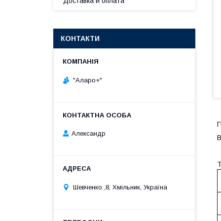
Доставка и оплата
КОНТАКТИ
"Аларо+"
П
Александр
В
Т
Шевченко ,8, Хмільник, Україна