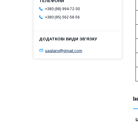
+380 (98) 994-72-30
+380 (95) 562-58-56
uaalaro@gmail.com
І
Ц