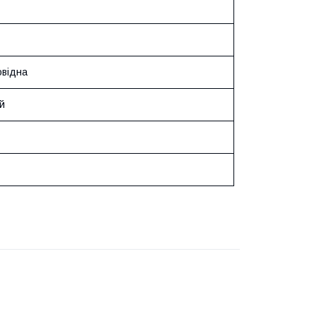
відна
й