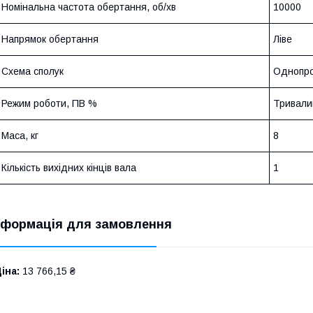
Номінальна частота обертання, об/хв
10000
Напрямок обертання
Ліве
Схема сполук
Однопро
Режим роботи, ПВ %
Тривали
Маса, кг
8
Кількість вихідних кінців вала
1
нформація для замовлення
іна:
13 766,15 ₴