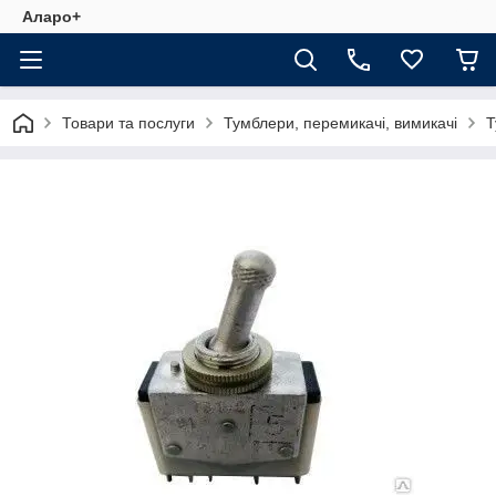
Аларо+
Товари та послуги
Тумблери, перемикачі, вимикачі
Т