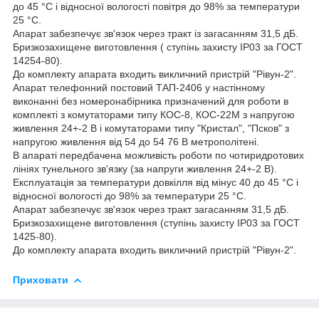
до 45 °C і відносної вологості повітря до 98% за температури
25 °C.
Апарат забезпечує зв'язок через тракт із загасанням 31,5 дБ.
Бризкозахищене виготовлення ( ступінь захисту IP03 за ГОСТ
14254-80).
До комплекту апарата входить викличний пристрій "Рівун-2".
Апарат телефонний постовий ТАП-2406 у настінному
виконанні без номеронабірника призначений для роботи в
комплекті з комутаторами типу КОС-8, КОС-22М з напругою
живлення 24+-2 В і комутаторами типу "Кристал", "Псков" з
напругою живлення від 54 до 54 76 В метрополітені.
В апараті передбачена можливість роботи по чотиридротових
лініях тунельного зв'язку (за напруги живлення 24+-2 В).
Експлуатація за температури довкілля від мінус 40 до 45 °C і
відносної вологості до 98% за температури 25 °C.
Апарат забезпечує зв'язок через тракт загасанням 31,5 дБ.
Бризкозахищене виготовлення (ступінь захисту IP03 за ГОСТ
1425-80).
До комплекту апарата входить викличний пристрій "Рівун-2".
Приховати