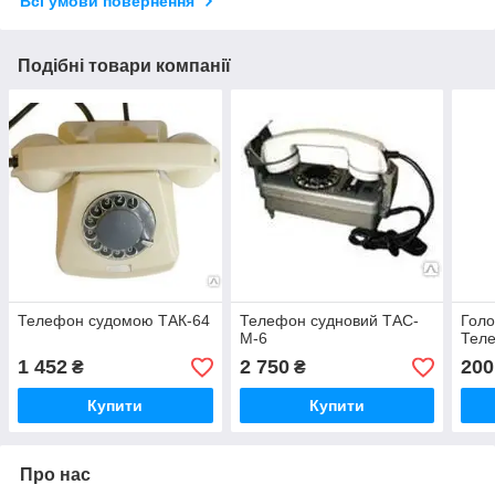
Всі умови повернення
Подібні товари компанії
Телефон судомою ТАК-64
Телефон судновий ТАС-
Голо
М-6
Теле
1 452
2 750
200
₴
₴
Купити
Купити
Про нас