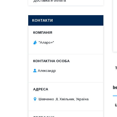
Доставка и оплата
КОНТАКТИ
"Аларо+"
Т
Александр
І
Шевченко ,8, Хмільник, Україна
Ц