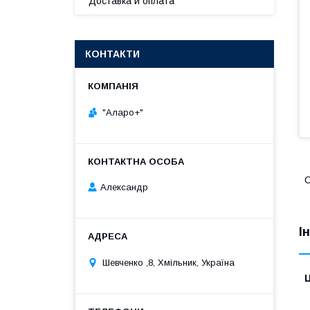
Доставка и оплата
КОНТАКТИ
"Аларо+"
С
Александр
І
Шевченко ,8, Хмільник, Україна
Ц