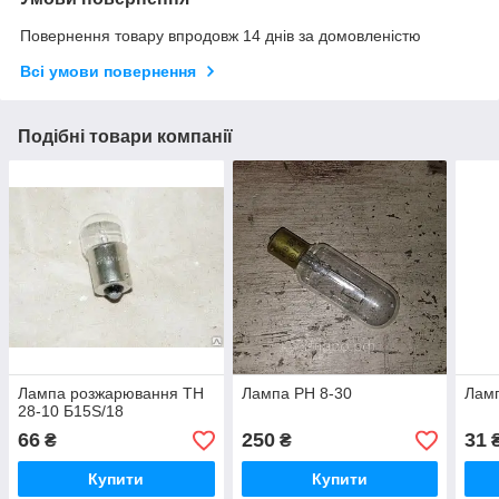
Повернення товару впродовж 14 днів за домовленістю
Всі умови повернення
Подібні товари компанії
Лампа розжарювання ТН
Лампа РН 8-30
Ламп
28-10 Б15S/18
66
250
31
₴
₴
Купити
Купити