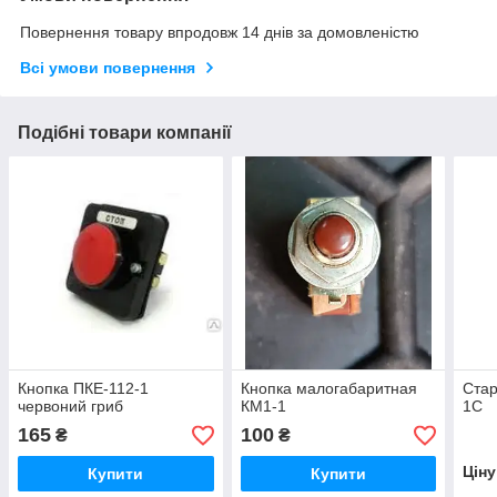
Повернення товару впродовж 14 днів за домовленістю
Всі умови повернення
Подібні товари компанії
Кнопка ПКЕ-112-1
Кнопка малогабаритная
Стар
червоний гриб
КМ1-1
1С
165
100
₴
₴
Цін
Купити
Купити