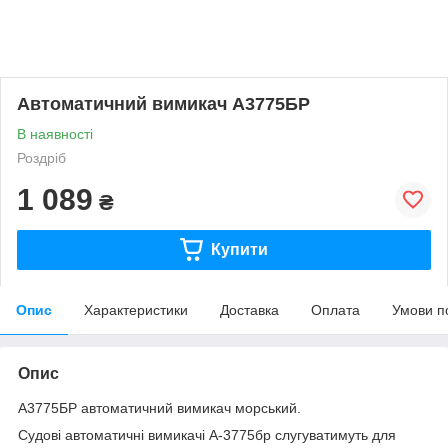
Автоматичний вимикач А3775БР
В наявності
Роздріб
1 089
₴
Купити
Опис
Характеристики
Доставка
Оплата
Умови п
Опис
А3775БР автоматичний вимикач морський.
Судові автоматичні вимикачі А-3775бр слугуватимуть для