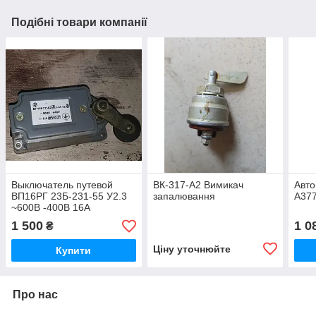
Подібні товари компанії
Выключатель путевой
ВК-317-А2 Вимикач
Авто
ВП16РГ 23Б-231-55 У2.3
запалювання
А37
~600В -400В 16А
1 500
1 0
₴
Ціну уточнюйте
Купити
Про нас