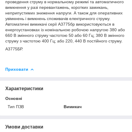
проведення струму в нормальному режимі та автоматичного
вимкнення у разі перевантажень, коротких замикань,
неприпустимих зниження напруги. А також для оперативних
увімкнень і вимкнень споживачів електричного струму.
Автоматичні вимикачі серії А3775бр використовуються в
енергоустановках із номінальною робочою напругою 380 або
660 В змінного струму частотою 50 або 60 Гц; 380 В змінного
струму з частотою 400 Гц; або 220, 440 В постійного струму.
А3775БР.
Приховати
Характеристики
Основні
Тип ПЗВ
Вимикач
Умови доставки