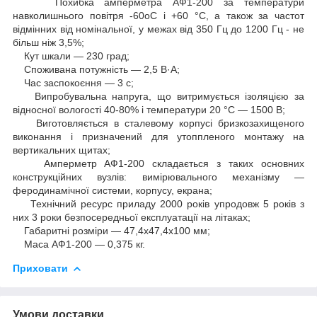
Похибка амперметра АФ1-200 за температури
навколишнього повітря -60oС і +60 °C, а також за частот
відмінних від номінальної, у межах від 350 Гц до 1200 Гц - не
більш ніж 3,5%;
Кут шкали — 230 град;
Споживана потужність — 2,5 В·А;
Час заспокоєння — 3 с;
Випробувальна напруга, що витримується ізоляцією за
відносної вологості 40-80% і температури 20 °C — 1500 В;
Виготовляється в сталевому корпусі бризкозахищеного
виконання і призначений для утоппленого монтажу на
вертикальних щитах;
Амперметр АФ1-200 складається з таких основних
конструкційних вузлів: вимірювального механізму —
феродинамічної системи, корпусу, екрана;
Технічний ресурс приладу 2000 років упродовж 5 років з
них 3 роки безпосередньої експлуатації на літаках;
Габаритні розміри — 47,4х47,4х100 мм;
Маса АФ1-200 — 0,375 кг.
Приховати
Умови доставки