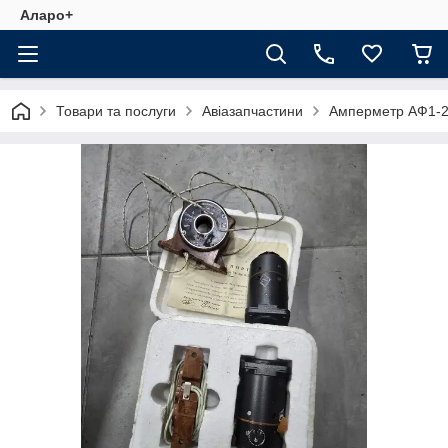
Аларо+
Товари та послуги
Авіазапчастини
Амперметр АФ1-2