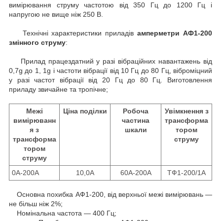
вимірювання струму частотою від 350 Гц до 1200 Гц і
напругою не вище ніж 250 В.
Технічні характеристики приладів
амперметри АФ1-200
змінного струму
:
Прилад працездатний у разі вібраційних навантажень від
0,7g до 1, 1g і частоти вібрації від 10 Гц до 80 Гц, віброміцний
у разі частот вібрації від 20 Гц до 80 Гц. Виготовлення
приладу звичайне та тропічне;
Межі
Ціна поділки
Робоча
Увімкнення з
вимірюванн
частина
трансформа
я з
шкали
тором
трансформа
струму
тором
струму
0А-200А
10,0А
60А-200А
ТФ1-200/1А
Основна похибка АФ1-200, від верхньої межі вимірювань —
не більш ніж 2%;
Номінальна частота — 400 Гц;