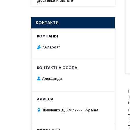
Доставка и оплата
КОНТАКТИ
"Аларо+"
Александр
Т
в
в
Шевченко ,8, Хмільник, Україна
Т
П
Н
П