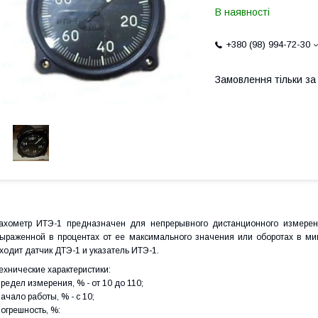
В наявності
+380 (98) 994-72-30
Замовлення тільки з
ахометр ИТЭ-1 предназначен для непрерывного дистанционного измерен
ыраженной в процентах от ее максимального значения или оборотах в мин
ходит датчик ДТЭ-1 и указатель ИТЭ-1.
ехнические характеристики:
редел измерения, % - от 10 до 110;
ачало работы, % - с 10;
огрешность, %: