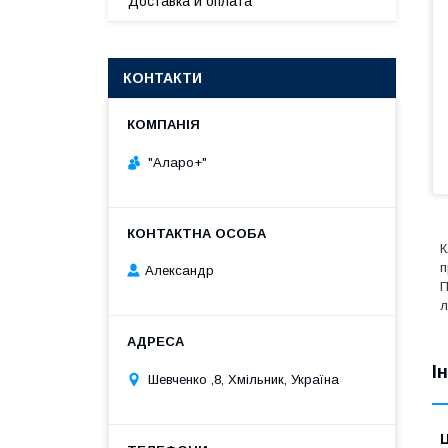
Доставка и оплата
КОНТАКТИ
"Аларо+"
К
п
Александр
П
л
І
Шевченко ,8, Хмільник, Україна
Ц