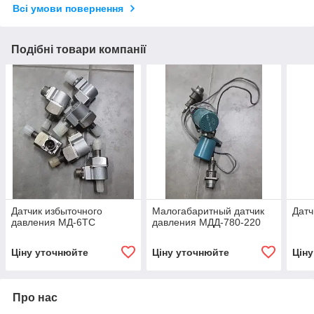
Всі умови повернення
Подібні товари компанії
Датчик избыточного
Малогабаритный датчик
Датч
давления МД-6ТС
давления МДД-780-220
Ціну уточнюйте
Ціну уточнюйте
Цін
Про нас