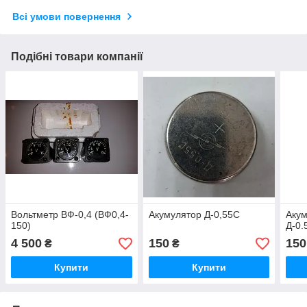
Всі умови повернення
Подібні товари компанії
Вольтметр ВФ-0,4 (ВФ0,4-
Акумулятор Д-0,55С
Акум
150)
Д-0.
4 500
150
150
₴
₴
Купити
Купити