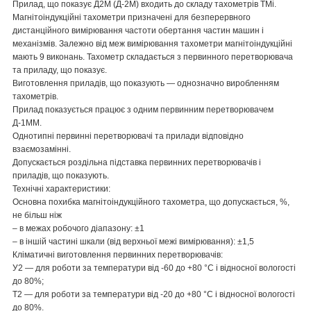
Прилад, що показує Д2М (Д-2М) входить до складу тахометрів ТМі.
Магнітоіндукційні тахометри призначені для безперервного
дистанційного вимірювання частоти обертання частин машин і
механізмів. Залежно від меж вимірювання тахометри магнітоіндукційні
мають 9 виконань. Тахометр складається з первинного перетворювача
та приладу, що показує.
Виготовлення приладів, що показують — однозначно виробленням
тахометрів.
Прилад показується працює з одним первинним перетворювачем
Д-1ММ.
Однотипні первинні перетворювачі та прилади відповідно
взаємозамінні.
Допускається роздільна підставка первинних перетворювачів і
приладів, що показують.
Технічні характеристики:
Основна похибка магнітоіндукційного тахометра, що допускається, %,
не більш ніж
– в межах робочого діапазону: ±1
– в іншій частині шкали (від верхньої межі вимірювання): ±1,5
Кліматичні виготовлення первинних перетворювачів:
У2 — для роботи за температури від -60 до +80 °C і відносної вологості
до 80%;
Т2 — для роботи за температури від -20 до +80 °C і відносної вологості
до 80%.